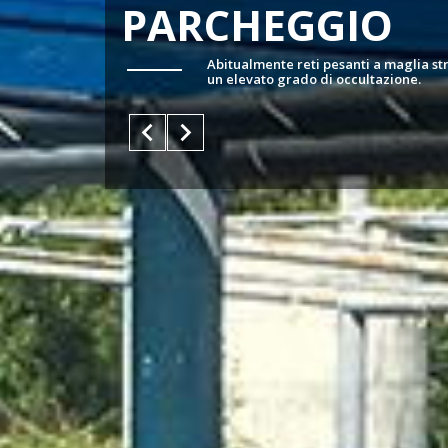
PARCHEGGIO
Abitualmente reti pesanti a maglia st
un elevato grado di occultazione.
keyboard_arrow_left
keyboard_arrow_right