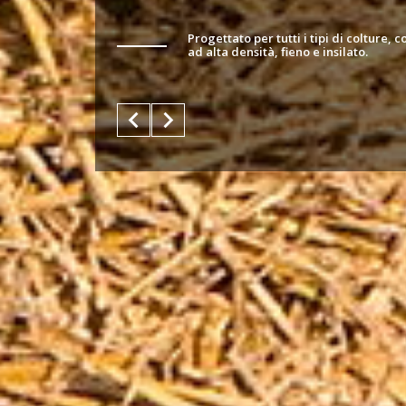
Progettato per tutti i tipi di colture, 
ad alta densità, fieno e insilato.
keyboard_arrow_left
keyboard_arrow_right