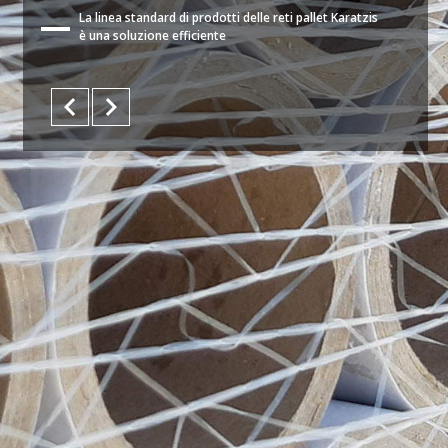
La linea standard di prodotti delle reti pallet Karatzis
è una soluzione efficiente
keyboard_arrow_left
keyboard_arrow_right